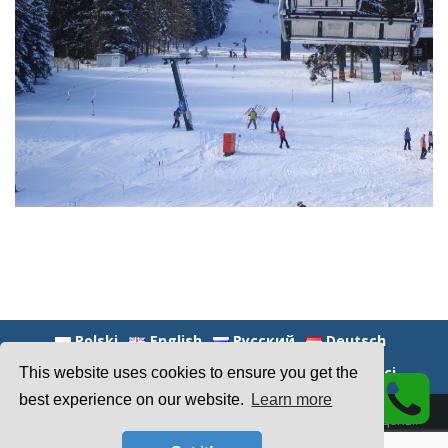
е
л
ь
н
Polski
English
Русский
Deutsch
а
Nederlands
Magyar
Polityka prywatności
This website uses cookies to ensure you get the
best experience on our website.
Learn more
© 2026 ЗАО Gästehaus Frans-Jozef. Все права защищены.
в
Деликатно создано используя
тема Franz Josef
и WordPress.