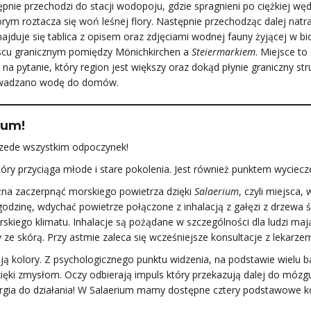
ępnie przechodzi do stacji wodopoju, gdzie spragnieni po ciężkiej wę
rym roztacza się woń leśnej flory. Następnie przechodząc dalej natr
duje się tablica z opisem oraz zdjęciami wodnej fauny żyjącej w biot
scu granicznym pomiędzy Mönichkirchen a
Steiermarkiem
. Miejsce to
na pytanie, który region jest większy oraz dokąd płynie graniczny s
prowadzano wodę do domów.
ium!
rzede wszystkim odpoczynek!
y przyciąga młode i stare pokolenia. Jest również punktem wyciec
na zaczerpnąć morskiego powietrza dzięki
Salaerium
, czyli miejsca,
 godzinę, wdychać powietrze połączone z inhalacją z gałęzi z drzewa
skiego klimatu. Inhalacje są pożądane w szczególności dla ludzi ma
 ze skórą. Przy astmie zaleca się wcześniejsze konsultacje z lekarze
ają kolory. Z psychologicznego punktu widzenia, na podstawie wielu
ki zmysłom. Oczy odbierają impuls który przekazują dalej do mózgu
ia do działania! W Salaerium mamy dostępne cztery podstawowe kolor