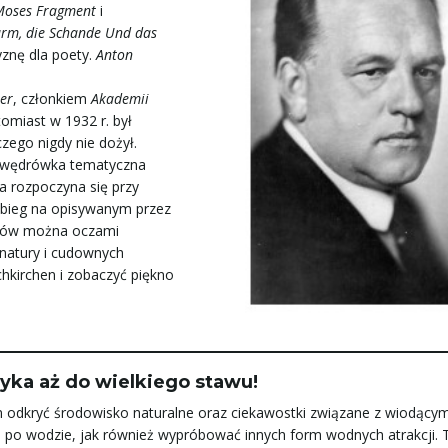
oses Fragment
i
arm, die Schande Und das
yznę dla poety.
Anton
er
, członkiem
Akademii
omiast w 1932 r. był
ego nigdy nie dożył.
a wędrówka tematyczna
sa rozpoczyna się przy
 bieg na opisywanym przez
ntów można oczami
 natury i cudownych
hkirchen i zobaczyć piękno
myka aż do wielkiego stawu!
 odkryć środowisko naturalne oraz ciekawostki związane z wiodącym
 po wodzie, jak również wypróbować innych form wodnych atrakcji. 