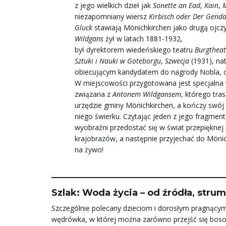
z jego wielkich dzieł jak
Sonette an Ead
,
Kain
,
M
niezapomniany wiersz
Kirbisch oder Der Gend
Gluck
stawiają Mönichkirchen jako drugą ojcz
Wildgans
żył w latach 1881-1932,
był dyrektorem wiedeńskiego teatru
Burgtheat
Sztuki i Nauki w Goteborgu
,
Szwecja
(1931), nat
obiecującym kandydatem do nagrody Nobla, cz
W miejscowości przygotowana jest specjaln
związana z
Antonem Wildgansem
, którego tra
urzędzie gminy Mönichkirchen, a kończy swój
niego świerku. Czytając jeden z jego fragme
wyobraźni przedostać się w świat przepięknej
krajobrazów, a następnie przyjechać do Mönic
na żywo!
Szlak: Woda życia – od źródła, stru
Szczególnie polecany dzieciom i dorosłym pragnącym
wędrówka, w której można zarówno przejść się boso