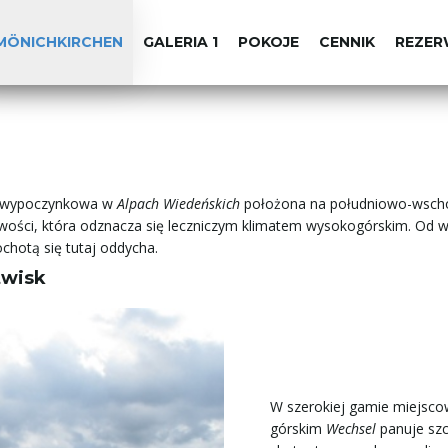
MÖNICHKIRCHEN
GALERIA 1
POKOJE
CENNIK
REZER
o-wypoczynkowa w
Alpach Wiedeńskich
położona na południowo-wsch
cowości, która odznacza się leczniczym klimatem wysokogórskim. Od wie
chotą się tutaj oddycha.
twisk
W szerokiej gamie miejscow
górskim
Wechsel
panuje szc