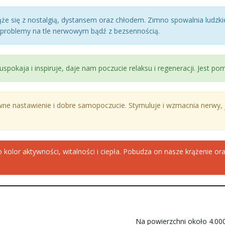
że się z nostalgią, dystansem oraz chłodem. Zimno spowalnia ludzkie 
y problemy na tle nerwowym bądź z bezsennością.
uspokaja i inspiruje, daje nam poczucie relaksu i regeneracji. Jest p
ne nastawienie i dobre samopoczucie. Stymuluje i wzmacnia nerwy, 
o kolor aktywności, witalności i ciepła. Pobudza on nasze krążenie o
Na powierzchni około 4.0