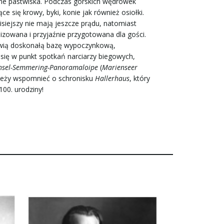
zne pastwiska. Podczas górskich wędrówek
e się krowy, byki, konie jak również osiołki.
isiejszy nie mają jeszcze prądu, natomiast
izowana i przyjaźnie przygotowana dla gości.
owią doskonałą bazę wypoczynkową,
się w punkt spotkań narciarzy biegowych,
sel-Semmering-Panoramaloipe
(
Marienseer
ależy wspomnieć o schronisku
Hallerhaus
, który
100. urodziny!