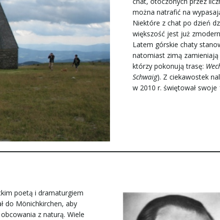
chat, otoczonych przez lic
można natrafić na wypasając
Niektóre z chat po dzień dz
większość jest już zmodern
Latem górskie chaty stan
natomiast zimą zamieniają 
którzy pokonują trasę:
Wech
Schwaig
). Z ciekawostek n
w 2010 r. świętował swoje 
ckim poetą i dramaturgiem
ł do Mönichkirchen, aby
u obcowania z naturą. Wiele