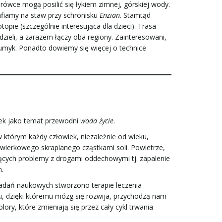
drówce mogą posilić się łykiem zimnej, górskiej wody.
afiamy na staw przy schronisku
Enzian
. Stamtąd
opie (szczególnie interesująca dla dzieci). Trasa
 dzieli, a zarazem łączy oba regiony. Zainteresowani,
trumyk. Ponadto dowiemy się więcej o technice
zek jako temat przewodni
woda życie
.
 w którym każdy człowiek, niezależnie od wieku,
 świerkowego skraplanego cząstkami soli. Powietrze,
jących problemy z drogami oddechowymi tj. zapalenie
m.
 badań naukowych stworzono terapie leczenia
, dzięki któremu mózg się rozwija, przychodzą nam
y, które zmieniają się przez cały cykl trwania