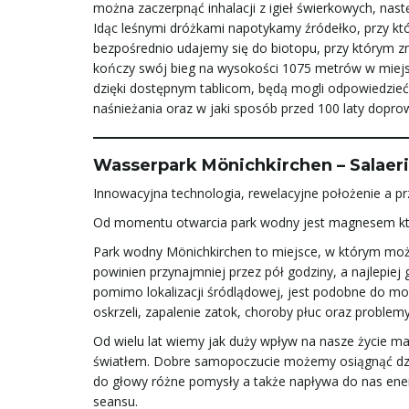
można zaczerpnąć inhalacji z igieł świerkowych, nast
Idąc leśnymi dróżkami napotykamy źródełko, przy któ
bezpośrednio udajemy się do biotopu, przy którym znaj
kończy swój bieg na wysokości 1075 metrów w miej
dzięki dostępnym tablicom, będą mogli odpowiedzieć 
naśnieżania oraz w jaki sposób przed 100 laty do
Wasserpark Mönichkirchen – Salaer
Innowacyjna technologia, rewelacyjne położenie a p
Od momentu otwarcia park wodny jest magnesem któr
Park wodny Mönichkirchen to miejsce, w którym moż
powinien przynajmniej przez pół godziny, a najlepiej
pomimo lokalizacji śródlądowej, jest podobne do mor
oskrzeli, zapalenie zatok, choroby płuc oraz problemy
Od wielu lat wiemy jak duży wpływ na nasze życie m
światłem. Dobre samopoczucie możemy osiągnąć dzię
do głowy różne pomysły a także napływa do nas energ
seansu.